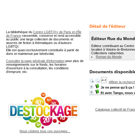
A partir de cette page vous 
Détail de l'éditeur
La bibliothèque du
Centre LGBTQI+ de Paris et d'Île
de France
rassemble, conserve et rend accessible
Éditeur Rue du Mon
au public une large collection de documents et
œuvres de fiction à thématiques ou d'auteurs
Editeur contribuant au Centre
LGBTQI.
localisé à Voisins-le-Bretonne
Elle est quasi exclusivement constituée à partir de
Collections rattachées
dons et maintenue par bénévolat.
Roman du Monde
Consulter la page générale d'information
pour plus de
renseignements sur le fonds, les horaires
d'ouverture à la consultation, les conditions
Documents disponible
d'emprunt, etc.
Affiner la recherc
Je ne pense qu'à ça
/
Et avec Tango, nous vo
Catalogue collectif de Fran
Nous cédons tous ces ouvrages...