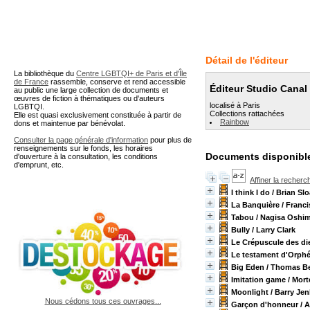
A partir de cette page vous 
Détail de l'éditeur
La bibliothèque du
Centre LGBTQI+ de Paris et d'Île
de France
rassemble, conserve et rend accessible
Éditeur Studio Canal
au public une large collection de documents et
œuvres de fiction à thématiques ou d'auteurs
localisé à Paris
LGBTQI.
Collections rattachées
Elle est quasi exclusivement constituée à partir de
Rainbow
dons et maintenue par bénévolat.
Consulter la page générale d'information
pour plus de
renseignements sur le fonds, les horaires
Documents disponible
d'ouverture à la consultation, les conditions
d'emprunt, etc.
Affiner la recherc
I think I do
/ Brian Sl
La Banquière
/ Franci
Tabou
/ Nagisa Oshi
Bully
/ Larry Clark
Le Crépuscule des di
Le testament d'Orph
Big Eden
/ Thomas B
Imitation game
/ Mor
Moonlight
/ Barry Jen
Nous cédons tous ces ouvrages...
Garçon d'honneur
/ 