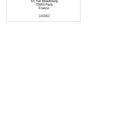
63, rue Beaubourg
75003 Paris
France
contact