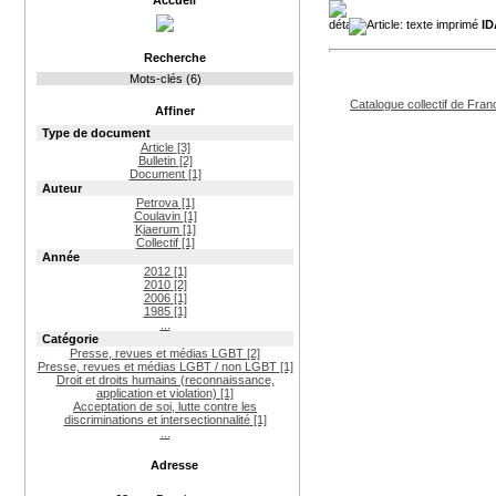
Accueil
ID
Recherche
Mots-clés (6)
Catalogue collectif de Fran
Affiner
Type de document
Article
[3]
Bulletin
[2]
Document
[1]
Auteur
Petrova
[1]
Coulavin
[1]
Kjaerum
[1]
Collectif
[1]
Année
2012
[1]
2010
[2]
2006
[1]
1985
[1]
...
Catégorie
Presse, revues et médias LGBT
[2]
Presse, revues et médias LGBT / non LGBT
[1]
Droit et droits humains (reconnaissance,
application et violation)
[1]
Acceptation de soi, lutte contre les
discriminations et intersectionnalité
[1]
...
Adresse