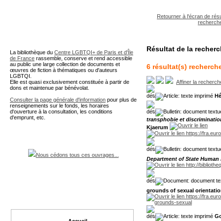
A partir de cette page vous 
Retourner à l'écran de résu
recherch
Résultat de la recher
La bibliothèque du
Centre LGBTQI+ de Paris et d'Île
de France
rassemble, conserve et rend accessible
au public une large collection de documents et
6 résultat(s) recherch
œuvres de fiction à thématiques ou d'auteurs
LGBTQI.
Elle est quasi exclusivement constituée à partir de
Affiner la recherch
dons et maintenue par bénévolat.
Hé
Consulter la page générale d'information
pour plus de
renseignements sur le fonds, les horaires
d'ouverture à la consultation, les conditions
d'emprunt, etc.
transphobie et discriminatio
Kjaerum
Nous cédons tous ces ouvrages...
Department of State Human 
grounds of sexual orientatio
Go