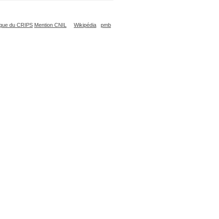
que du CRIPS
Mention CNIL
Wikipédia
pmb