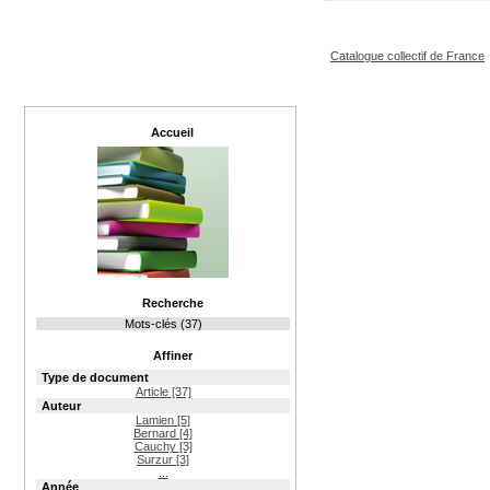
Catalogue collectif de France
Accueil
Recherche
Mots-clés (37)
Affiner
Type de document
Article
[37]
Auteur
Lamien
[5]
Bernard
[4]
Cauchy
[3]
Surzur
[3]
...
Année