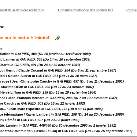
pouvez :
sultat de la dernière recherche
Consulter l'historique des recherches
Retourn
che
e sur le mot-clé 'minitel'
he
Sellier
in GAI PIED, 404 (Du 26 janvier au 1er février 1990)
ric Lamien
in GAI PIED, 385 (Du 14 au 20 septembre 1989)
Charfe
in GAI PIED, 491 (Du 24 au 30 octobre 1991)
pour Hernu
/ Claude Cocand
in GAI PIED, 284 (Du 5 au 11 septembre 1987)
itel
/ Roland Surzur
in GAI PIED, 261 (Du 14 au 20 mars 1987)
n rose
/ Jean-Christophe Cauchy
in GAI PIED, 497 (Du 5 au 11 décembre 1991)
/ Maxime Orlan
in GAI PIED, 290 (Du 17 au 23 octobre 1987)
 Hervé Liffran
in GAI PIED, 235 (Du 13 au 19 septembre 1986)
ance
/ Jean-François Bernard
in GAI PIED, 293 (Du 7 au 13 novembre 1987)
phe Cauchy
in GAI PIED, 503 (Du 16 au 22 janvier 1992)
n...
/ Jean-Marc Esposito
in GAI PIED, 173 (Du 8 au 14 juin 1985)
ce télématique
/ Xavier Lambert
in GAI PIED, 198 (Du 14 au 20 décembre 1985)
Erik Rémès
in GAI PIED, 527 (Du 2 au 8 juillet 1992)
Eric Lamien
in GAI PIED, 449/450 (Du 20 décembre 1990 au 2 janvier 1991)
odstock sur minitel
/ Pascal Le Coq
in GAI PIED, 286 (Du 19 au 25 septembre 1987)