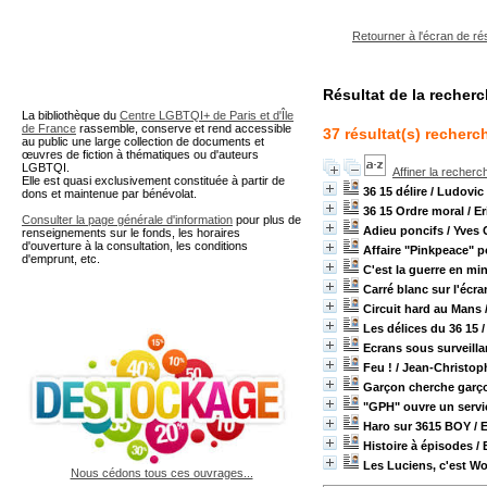
A partir de cette page vous 
Retourner à l'écran de ré
Résultat de la recher
La bibliothèque du
Centre LGBTQI+ de Paris et d'Île
de France
rassemble, conserve et rend accessible
37 résultat(s) recherch
au public une large collection de documents et
œuvres de fiction à thématiques ou d'auteurs
LGBTQI.
Affiner la recherc
Elle est quasi exclusivement constituée à partir de
36 15 délire
/ Ludovic 
dons et maintenue par bénévolat.
36 15 Ordre moral
/ E
Consulter la page générale d'information
pour plus de
Adieu poncifs
/ Yves 
renseignements sur le fonds, les horaires
d'ouverture à la consultation, les conditions
Affaire "Pinkpeace" 
d'emprunt, etc.
C'est la guerre en min
Carré blanc sur l'écra
Circuit hard au Mans
Les délices du 36 15
/
Ecrans sous surveill
Feu !
/ Jean-Christo
Garçon cherche garço
"GPH" ouvre un servi
Haro sur 3615 BOY
/ 
Histoire à épisodes
/ 
Les Luciens, c'est Wo
Nous cédons tous ces ouvrages...