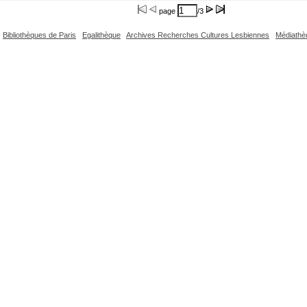
page
/3
Bibliothèques de Paris
Egalithèque
Archives Recherches Cultures Lesbiennes
Médiathè