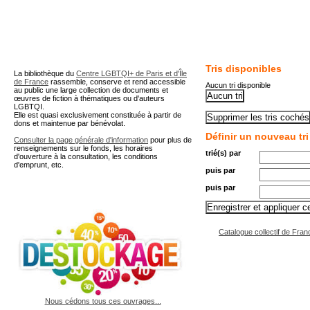
A partir de cette page vous 
Tris disponibles
La bibliothèque du
Centre LGBTQI+ de Paris et d'Île
de France
rassemble, conserve et rend accessible
Aucun tri disponible
au public une large collection de documents et
œuvres de fiction à thématiques ou d'auteurs
LGBTQI.
Elle est quasi exclusivement constituée à partir de
dons et maintenue par bénévolat.
Définir un nouveau tri
Consulter la page générale d'information
pour plus de
renseignements sur le fonds, les horaires
trié(s) par
d'ouverture à la consultation, les conditions
d'emprunt, etc.
puis par
puis par
Catalogue collectif de Fran
Nous cédons tous ces ouvrages...