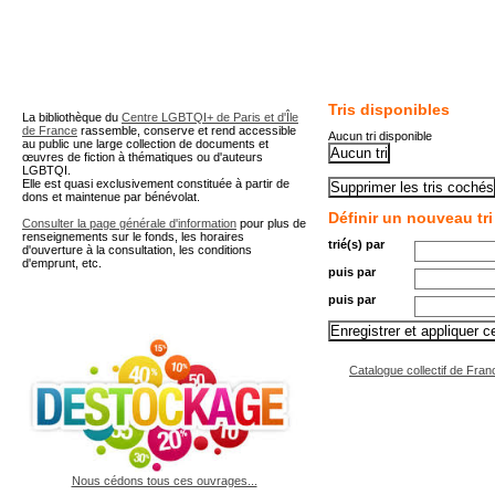
A partir de cette page vous 
Tris disponibles
La bibliothèque du
Centre LGBTQI+ de Paris et d'Île
de France
rassemble, conserve et rend accessible
Aucun tri disponible
au public une large collection de documents et
œuvres de fiction à thématiques ou d'auteurs
LGBTQI.
Elle est quasi exclusivement constituée à partir de
dons et maintenue par bénévolat.
Définir un nouveau tri
Consulter la page générale d'information
pour plus de
renseignements sur le fonds, les horaires
trié(s) par
d'ouverture à la consultation, les conditions
d'emprunt, etc.
puis par
puis par
Catalogue collectif de Fran
Nous cédons tous ces ouvrages...