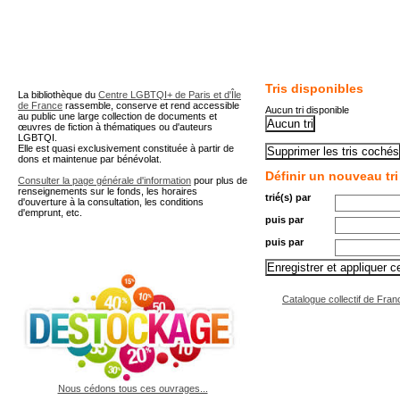
A partir de cette page vous 
Tris disponibles
La bibliothèque du
Centre LGBTQI+ de Paris et d'Île
de France
rassemble, conserve et rend accessible
Aucun tri disponible
au public une large collection de documents et
œuvres de fiction à thématiques ou d'auteurs
LGBTQI.
Elle est quasi exclusivement constituée à partir de
dons et maintenue par bénévolat.
Définir un nouveau tri
Consulter la page générale d'information
pour plus de
renseignements sur le fonds, les horaires
trié(s) par
d'ouverture à la consultation, les conditions
d'emprunt, etc.
puis par
puis par
Catalogue collectif de Fran
Nous cédons tous ces ouvrages...