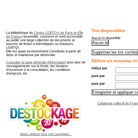
A partir de cette page vous 
Tris disponibles
La bibliothèque du
Centre LGBTQI+ de Paris et d'Île
de France
rassemble, conserve et rend accessible
Aucun tri disponible
au public une large collection de documents et
œuvres de fiction à thématiques ou d'auteurs
LGBTQI.
Elle est quasi exclusivement constituée à partir de
dons et maintenue par bénévolat.
Définir un nouveau tri
Consulter la page générale d'information
pour plus de
renseignements sur le fonds, les horaires
trié(s) par
d'ouverture à la consultation, les conditions
d'emprunt, etc.
puis par
puis par
Catalogue collectif de Fran
Nous cédons tous ces ouvrages...