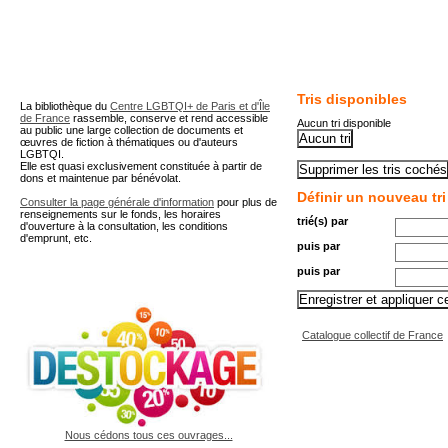
A partir de cette page vous 
Tris disponibles
La bibliothèque du
Centre LGBTQI+ de Paris et d'Île
de France
rassemble, conserve et rend accessible
Aucun tri disponible
au public une large collection de documents et
œuvres de fiction à thématiques ou d'auteurs
LGBTQI.
Elle est quasi exclusivement constituée à partir de
dons et maintenue par bénévolat.
Définir un nouveau tri
Consulter la page générale d'information
pour plus de
renseignements sur le fonds, les horaires
trié(s) par
d'ouverture à la consultation, les conditions
d'emprunt, etc.
puis par
puis par
Catalogue collectif de France
Nous cédons tous ces ouvrages...