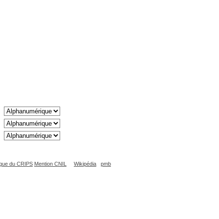
que du CRIPS
Mention CNIL
Wikipédia
pmb