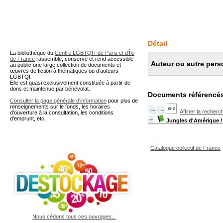
A partir de cette page vous 
Détail
La bibliothèque du
Centre LGBTQI+ de Paris et d'Île
de France
rassemble, conserve et rend accessible
Auteur ou autre pers
au public une large collection de documents et
œuvres de fiction à thématiques ou d'auteurs
LGBTQI.
Elle est quasi exclusivement constituée à partir de
dons et maintenue par bénévolat.
Documents référencés
Consulter la page générale d'information
pour plus de
renseignements sur le fonds, les horaires
Affiner la recherc
d'ouverture à la consultation, les conditions
d'emprunt, etc.
Jungles d'Amérique
/
Catalogue collectif de France
Nous cédons tous ces ouvrages...