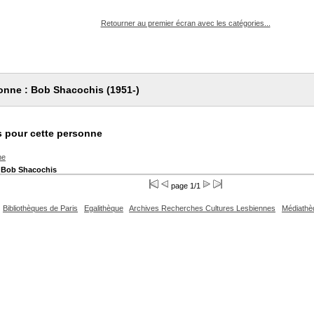
pouvez :
Retourner au premier écran avec les catégories...
onne : Bob Shacochis (1951-)
 pour cette personne
he
 Bob Shacochis
page 1/1
Bibliothèques de Paris
Egalithèque
Archives Recherches Cultures Lesbiennes
Médiathè