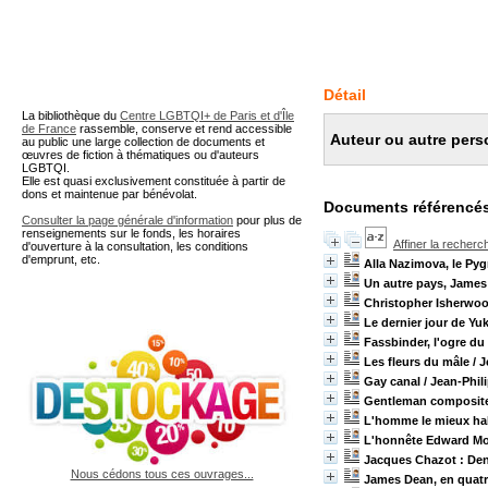
A partir de cette page vous 
Détail
La bibliothèque du
Centre LGBTQI+ de Paris et d'Île
de France
rassemble, conserve et rend accessible
Auteur ou autre pers
au public une large collection de documents et
œuvres de fiction à thématiques ou d'auteurs
LGBTQI.
Elle est quasi exclusivement constituée à partir de
dons et maintenue par bénévolat.
Documents référencés
Consulter la page générale d'information
pour plus de
renseignements sur le fonds, les horaires
Affiner la recherc
d'ouverture à la consultation, les conditions
d'emprunt, etc.
Alla Nazimova, le Pyg
Un autre pays, James
Christopher Isherwoo
Le dernier jour de Yu
Fassbinder, l'ogre d
Les fleurs du mâle
/ 
Gay canal
/ Jean-Phi
Gentleman composit
L'homme le mieux hab
L'honnête Edward Mo
Jacques Chazot : Den
Nous cédons tous ces ouvrages...
James Dean, en quatr