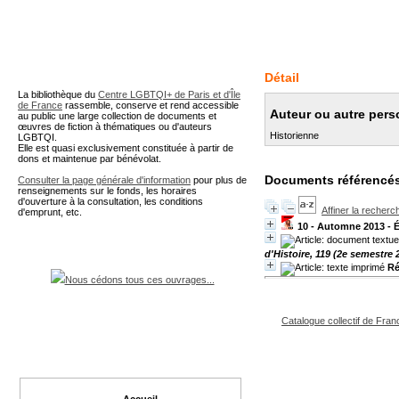
A partir de cette page vous 
Détail
La bibliothèque du
Centre LGBTQI+ de Paris et d'Île
de France
rassemble, conserve et rend accessible
Auteur ou autre pers
au public une large collection de documents et
œuvres de fiction à thématiques ou d'auteurs
Historienne
LGBTQI.
Elle est quasi exclusivement constituée à partir de
dons et maintenue par bénévolat.
Documents référencés
Consulter la page générale d'information
pour plus de
renseignements sur le fonds, les horaires
d'ouverture à la consultation, les conditions
Affiner la recherc
d'emprunt, etc.
10 - Automne 2013 - É
d'Histoire, 119 (2e semestre 
Ré
Nous cédons tous ces ouvrages...
Catalogue collectif de Fran