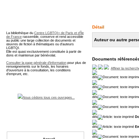
A partir de cette page vous 
Détail
La bibliothèque du
Centre LGBTQI+ de Paris et d'Île
de France
rassemble, conserve et rend accessible
Auteur ou autre perso
au public une large collection de documents et
œuvres de fiction à thématiques ou d'auteurs
LGBTQI.
Elle est quasi exclusivement constituée à partir de
dons et maintenue par bénévolat.
Documents référencés
Consulter la page générale d'information
pour plus de
renseignements sur le fonds, les horaires
Affiner la recherch
d'ouverture à la consultation, les conditions
d'emprunt, etc.
Nous cédons tous ces ouvrages...
Do
En