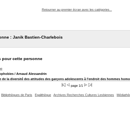
pouvez :
Retourner au premier écran avec les catégories...
onne : Janik Bastien-Charlebois
 pour cette personne
he
ophobies
/ Arnaud Alessandrin
lyse de la diversité des attitudes des garçons adolescents à l'endroit des hommes hom
page 1/1
Bibliothèques de Paris
Egalithèque
Archives Recherches Cultures Lesbiennes
Médiathè