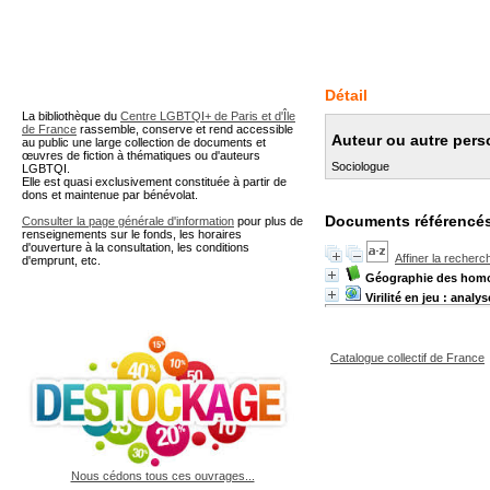
A partir de cette page vous 
Détail
La bibliothèque du
Centre LGBTQI+ de Paris et d'Île
de France
rassemble, conserve et rend accessible
Auteur ou autre pers
au public une large collection de documents et
œuvres de fiction à thématiques ou d'auteurs
Sociologue
LGBTQI.
Elle est quasi exclusivement constituée à partir de
dons et maintenue par bénévolat.
Documents référencés
Consulter la page générale d'information
pour plus de
renseignements sur le fonds, les horaires
d'ouverture à la consultation, les conditions
Affiner la recherc
d'emprunt, etc.
Géographie des hom
Virilité en jeu : ana
Catalogue collectif de France
Nous cédons tous ces ouvrages...