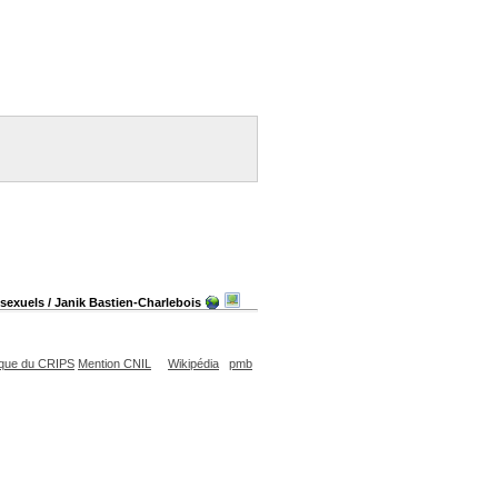
osexuels
/ Janik Bastien-Charlebois
que du CRIPS
Mention CNIL
Wikipédia
pmb