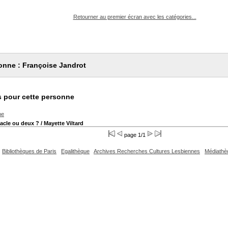
pouvez :
Retourner au premier écran avec les catégories...
onne : Françoise Jandrot
 pour cette personne
he
racle ou deux ?
/ Mayette Viltard
page 1/1
Bibliothèques de Paris
Egalithèque
Archives Recherches Cultures Lesbiennes
Médiathè