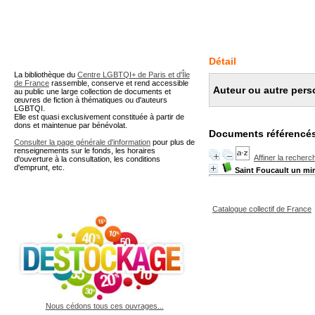
A partir de cette page vous 
Détail
La bibliothèque du
Centre LGBTQI+ de Paris et d'Île
de France
rassemble, conserve et rend accessible
Auteur ou autre pers
au public une large collection de documents et
œuvres de fiction à thématiques ou d'auteurs
LGBTQI.
Elle est quasi exclusivement constituée à partir de
dons et maintenue par bénévolat.
Documents référencés
Consulter la page générale d'information
pour plus de
renseignements sur le fonds, les horaires
Affiner la recherc
d'ouverture à la consultation, les conditions
d'emprunt, etc.
Saint Foucault un mi
Catalogue collectif de France
Nous cédons tous ces ouvrages...