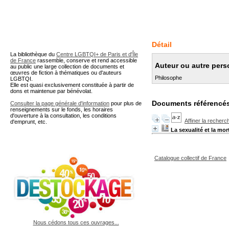
A partir de cette page vous 
Détail
La bibliothèque du
Centre LGBTQI+ de Paris et d'Île
de France
rassemble, conserve et rend accessible
Auteur ou autre per
au public une large collection de documents et
œuvres de fiction à thématiques ou d'auteurs
Philosophe
LGBTQI.
Elle est quasi exclusivement constituée à partir de
dons et maintenue par bénévolat.
Documents référencés
Consulter la page générale d'information
pour plus de
renseignements sur le fonds, les horaires
d'ouverture à la consultation, les conditions
Affiner la recherc
d'emprunt, etc.
La sexualité et la mor
Catalogue collectif de France
Nous cédons tous ces ouvrages...