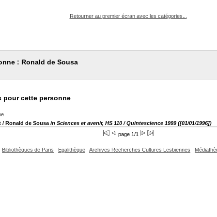
pouvez :
Retourner au premier écran avec les catégories...
sonne : Ronald de Sousa
 pour cette personne
he
t
/ Ronald de Sousa
in Sciences et avenir, HS 110 / Quintescience 1999 ([01/01/1996])
page 1/1
Bibliothèques de Paris
Egalithèque
Archives Recherches Cultures Lesbiennes
Médiathè