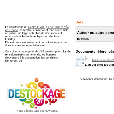
A partir de cette page vous 
Détail
La bibliothèque du
Centre LGBTQI+ de Paris et d'Île
de France
rassemble, conserve et rend accessible
Auteur ou autre pers
au public une large collection de documents et
œuvres de fiction à thématiques ou d'auteurs
Ethologue
LGBTQI.
Elle est quasi exclusivement constituée à partir de
dons et maintenue par bénévolat.
Documents référencés
Consulter la page générale d'information
pour plus de
renseignements sur le fonds, les horaires
d'ouverture à la consultation, les conditions
Affiner la recherc
d'emprunt, etc.
L'amour chez les pri
Catalogue collectif de Fran
Nous cédons tous ces ouvrages...