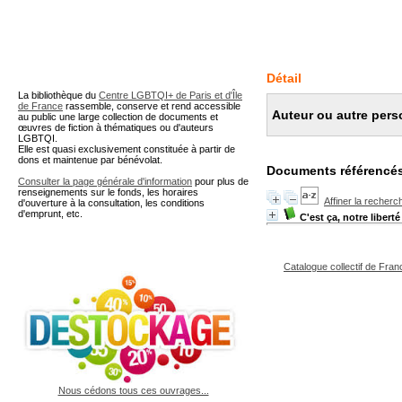
A partir de cette page vous 
Détail
La bibliothèque du
Centre LGBTQI+ de Paris et d'Île
de France
rassemble, conserve et rend accessible
Auteur ou autre per
au public une large collection de documents et
œuvres de fiction à thématiques ou d'auteurs
LGBTQI.
Elle est quasi exclusivement constituée à partir de
dons et maintenue par bénévolat.
Documents référencés
Consulter la page générale d'information
pour plus de
renseignements sur le fonds, les horaires
Affiner la recherc
d'ouverture à la consultation, les conditions
d'emprunt, etc.
C'est ça, notre liberté
Catalogue collectif de Fran
Nous cédons tous ces ouvrages...