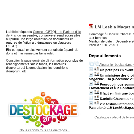
A partir de cette page vous 
LM Lesbia Magazi
La bibliothèque du
Centre LGBTQI+ de Paris et d'Île
Hommage à Danielle Charest. 23e
de France
rassemble, conserve et rend accessible
aux femmes
au public une large collection de documents et
Mention de date : Décembre 2
œuvres de fiction à thématiques ou d'auteurs
Paru le : 01/12/2011
LGBTQI.
Elle est quasi exclusivement constituée à partir de
dons et maintenue par bénévolat.
Dépouillements
Consulter la page générale d'information
pour plus de
renseignements sur le fonds, les horaires
Ajouter le résultat dans
d'ouverture à la consultation, les conditions
Un petit pas en avant.
d'emprunt, etc.
Un ministère des droi
Magazine, 318 (Décembre 20
Pourquoi nous sommes
l'Avortement et à la Contrac
Il faut en finir une b
Danielle Charest, une
23e festival internat
Pasquier
in LM Lesbia Magaz
Catalogue collectif de Fran
Nous cédons tous ces ouvrages...