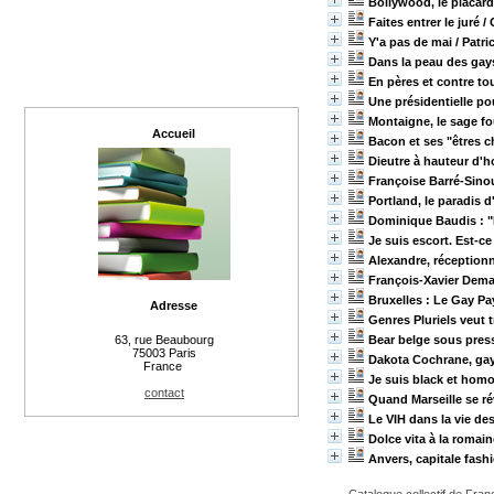
Bollywood, le placar
Faites entrer le juré
/ 
Y'a pas de mai
/ Patr
Dans la peau des gay
En pères et contre to
Une présidentielle pou
Montaigne, le sage f
Accueil
Bacon et ses "êtres c
Dieutre à hauteur d
Françoise Barré-Sino
Portland, le paradis 
Dominique Baudis : "Mo
Je suis escort. Est-ce
Alexandre, réception
François-Xavier Dem
Bruxelles : Le Gay Pa
Adresse
Genres Pluriels veut 
Bear belge sous pres
63, rue Beaubourg
75003 Paris
Dakota Cochrane, gay 
France
Je suis black et hom
contact
Quand Marseille se ré
Le VIH dans la vie de
Dolce vita à la romain
Anvers, capitale fash