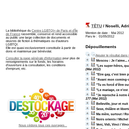
A partir de cette page vous 
TÊTU
/ Noselli, Adr
La bibliothèque du
Centre LGBTQI+ de Paris et d'Île
Mention de date : Mai 2012
de France
rassemble, conserve et rend accessible
Paru le : 01/05/2012
au public une large collection de documents et
œuvres de fiction à thématiques ou d'auteurs
LGBTQI.
Dépouillements
Elle est quasi exclusivement constituée à partir de
dons et maintenue par bénévolat.
Ajouter le résultat dans
Consulter la page générale d'information
pour plus de
Moscou : Je t'aime...
renseignements sur le fonds, les horaires
d'ouverture à la consultation, les conditions
"Les super-héros, qua
d'emprunt, etc.
(Mai 2012)
"Etre gay, c'est bien 
"Avant mon coming-out
"Tu es forcé d'être ou
"Le mariage, ce n'est 
"Je reproche à notre 
177 (Mai 2012)
Belleville, jour et nui
Sexe, théâtre et libert
Ma mère, surtout
/ R
Noirs orients
/ Michel
Veni, Vidi, Vinci
/ Vinc
Nous cédons tous ces ouvrages...