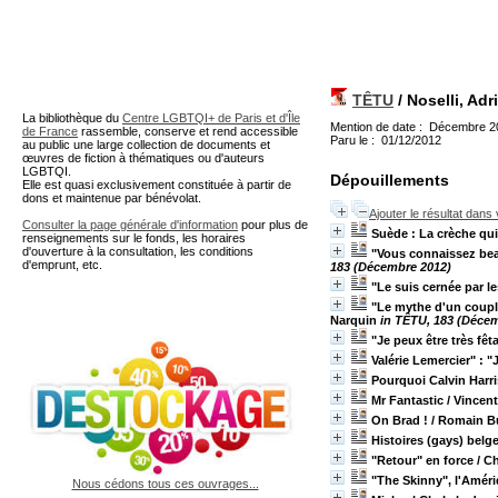
A partir de cette page vous 
TÊTU
/ Noselli, Adr
La bibliothèque du
Centre LGBTQI+ de Paris et d'Île
Mention de date : Décembre 2
de France
rassemble, conserve et rend accessible
Paru le : 01/12/2012
au public une large collection de documents et
œuvres de fiction à thématiques ou d'auteurs
LGBTQI.
Dépouillements
Elle est quasi exclusivement constituée à partir de
dons et maintenue par bénévolat.
Ajouter le résultat dans
Consulter la page générale d'information
pour plus de
Suède : La crèche qui 
renseignements sur le fonds, les horaires
d'ouverture à la consultation, les conditions
"Vous connaissez beau
d'emprunt, etc.
183 (Décembre 2012)
"Le suis cernée par l
"Le mythe d'un couple
Narquin
in TÊTU, 183 (Déce
"Je peux être très fêt
Valérie Lemercier" : 
Pourquoi Calvin Harri
Mr Fantastic
/ Vincent
On Brad !
/ Romain B
Histoires (gays) belg
"Retour" en force
/ Ch
"The Skinny", l'Améri
Nous cédons tous ces ouvrages...