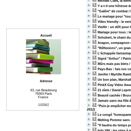
Michael Clark, la dern
Y a-t-il une hôtesse d
"Galère" de combat
/
Le mariage pour "tou
Villes friendly : le v
Vieillir : un défi pou
Mariage pour tous : 
Accueil
Schubert, le chant d
Aragon, compagnon 
"Réflexions", un gran
L'échappée fantastiq
Signé "Arthur"
/ Patr
Mûrs mais pas blets
/
Pays-Bas : fais ton c
Jenifer
/ Myrtille Ra
Un bon plan, Marshal
Adresse
PinkX Gay Video Awar
21 réels
/ David Lepri
63, rue Beaubourg
75003 Paris
Beauté cachée
/ Bruc
France
Jamais sans ma fille 
contact
"Puis-je empêcher mon
2012)
Le congé "homoparent
Melting Pomme sans 
"Il faudra du temps p
Info VIH : les sites à 