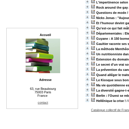
L'impertinence selon
Rock around the gay
Questions de mode
/
Nicks Jonas : "Aujour
Et l'humour devint gay
Qu'est-ce qui fait mâl
Départementales : Ele
Accueil
Guyane : A 150 bornes
Gaultier raconte ses 
La méthode Menthéour,
Un nutritionniste da
Extension du domaine
Le secret d'un vrai so
La prévention du can
Quand alléger le trai
Adresse
Le Kiosque sous bon
Ma vie quotidienne es
63, rue Beaubourg
La diversité gagne-t-e
75003 Paris
Berlin : l'Ouest se reb
France
Hellénique la crise !
/
contact
Catalogue collectif de Fran