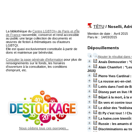
A partir de cette page vous 
TÊTU
/ Noselli, Adr
La bibliothèque du
Centre LGBTQI+ de Paris et d'Île
Mention de date : Avril 2015
de France
rassemble, conserve et rend accessible
Paru le : 14/03/2015
au public une large collection de documents et
œuvres de fiction à thématiques ou d'auteurs
LGBTQI.
Dépouillements
Elle est quasi exclusivement constituée à partir de
dons et maintenue par bénévolat.
Ajouter le résultat dans
Consulter la page générale d'information
pour plus de
Anaïs Demoustier : "Ce
renseignements sur le fonds, les horaires
d'ouverture à la consultation, les conditions
Alain Chamfort : "Les
d'emprunt, etc.
2015)
Pierre-Yves Cardinal 
La rousse arc-en-ciel
Leiris dans l'oeil de 
Disney part en live
/ 
Béjart à la mort, à la v
En vers et contre tou
Le désir des "Indésir
Et Py c'est tout !
/ Ch
La haine.com bientôt
Russie : les amants 
Nous cédons tous ces ouvrages...
Discriminations au tra