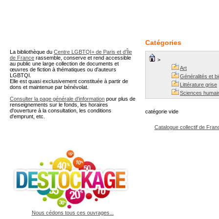
A partir de cette page vous 
Catégories
La bibliothèque du
Centre LGBTQI+ de Paris et d'Île
de France
rassemble, conserve et rend accessible
>
au public une large collection de documents et
Art
œuvres de fiction à thématiques ou d'auteurs
LGBTQI.
Généralités et b
Elle est quasi exclusivement constituée à partir de
Littérature grise
dons et maintenue par bénévolat.
Sciences humai
Consulter la page générale d'information
pour plus de
renseignements sur le fonds, les horaires
d'ouverture à la consultation, les conditions
catégorie vide
d'emprunt, etc.
Catalogue collectif de Fran
Nous cédons tous ces ouvrages...