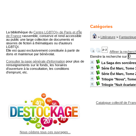
A partir de cette page vous 
Catégories
La bibliothèque du
Centre LGBTQI+ de Paris et d'Île
de France
rassemble, conserve et rend accessible
>
Littérature
>
Fantastiqu
au public une large collection de documents et
œuvres de fiction à thématiques ou d'auteurs
LGBTQI.
Elle est quasi exclusivement constituée à partir de
Affiner la recherc
dons et maintenue par bénévolat.
Etendre la recherche sur
Consulter la page générale d'information
pour plus de
La Saga des sorcières
renseignements sur le fonds, les horaires
Série Évi Marc, Tome 
d'ouverture à la consultation, les conditions
d'emprunt, etc.
Série Évi Marc, Tome
Trilogie "Nova", Tome
Trilogie "Nuit écarlat
Catalogue collectif de Fran
Nous cédons tous ces ouvrages...