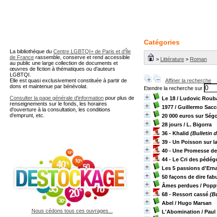
A partir de cette page vous 
Catégories
La bibliothèque du
Centre LGBTQI+ de Paris et d'Île
de France
rassemble, conserve et rend accessible
>
Littérature
>
Roman
au public une large collection de documents et
œuvres de fiction à thématiques ou d'auteurs
LGBTQI.
Elle est quasi exclusivement constituée à partir de
Affiner la recherche
dons et maintenue par bénévolat.
Etendre la recherche sur
Consulter la page générale d'information
pour plus de
Le 18
/ Ludovic Roub
renseignements sur le fonds, les horaires
1977
/ Guillermo Sa
d'ouverture à la consultation, les conditions
d'emprunt, etc.
20 000 euros sur Ségo
28 jours
/ L. Bigorra
36 - Khalid
(Bulletin 
39 - Un Poisson sur l
40 - Une Promesse de
44 - Le Cri des pédé
Les 5 passions d'Erna
50 façons de dire fab
Ȃmes perdues
/ Poppy
68 - Ressort cassé
(Bu
Abel
/ Hugo Marsan
Nous cédons tous ces ouvrages...
L'Abomination
/ Paul