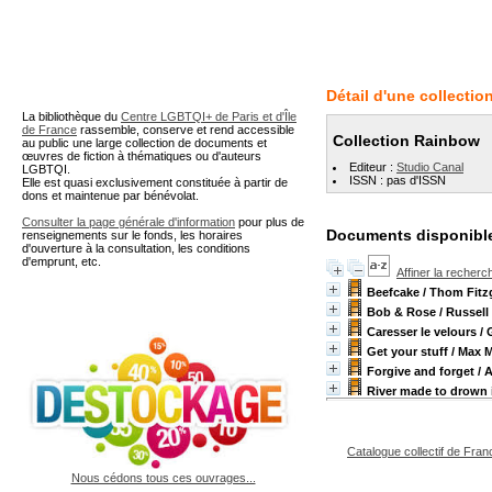
A partir de cette page vous 
Détail d'une collectio
La bibliothèque du
Centre LGBTQI+ de Paris et d'Île
de France
rassemble, conserve et rend accessible
Collection Rainbow
au public une large collection de documents et
œuvres de fiction à thématiques ou d'auteurs
Editeur :
Studio Canal
LGBTQI.
ISSN : pas d'ISSN
Elle est quasi exclusivement constituée à partir de
dons et maintenue par bénévolat.
Consulter la page générale d'information
pour plus de
Documents disponible
renseignements sur le fonds, les horaires
d'ouverture à la consultation, les conditions
d'emprunt, etc.
Affiner la recherc
Beefcake
/ Thom Fitz
Bob & Rose
/ Russell
Caresser le velours
/ 
Get your stuff
/ Max M
Forgive and forget
/ 
River made to drown 
Catalogue collectif de Fran
Nous cédons tous ces ouvrages...