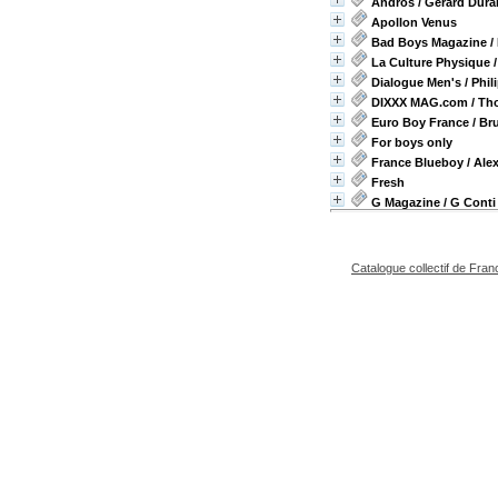
Andros
/ Gérard Dura
Apollon Venus
Bad Boys Magazine
/
La Culture Physique
/
Dialogue Men's
/ Phi
DIXXX MAG.com
/ Th
Euro Boy France
/ Br
For boys only
France Blueboy
/ Ale
Fresh
G Magazine
/ G Conti
Catalogue collectif de Fran