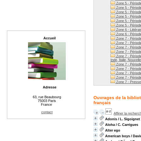
Zone 5 - Périodi
Zone 5 - Périodi
Zone 5 - Périodi
Zone 5 - Périod
Zone 5 - Périodi
Zone 5 - Périodi
Zone 6 - Littérat
Zone 6 - Périodi
Accueil
Zone 7 - Périodiq
Zone 7 - Périodi
Zone 7 - Périodi
Zone 7 - Périodi
Zone 7 - Périodi
Inde, Italie, Nouvel
Zone 7 - Périodi
Zone 7 - Périodiq
Zone 7 - Périodi
Zone 7 - Périodi
Zone 7 - Presse 
Adresse
Ouvrages de la bibliot
63, rue Beaubourg
75003 Paris
français
France
contact
Affiner la recherc
Adonis
/ L. Sigoignet
Aloha
/ C. Carrigues
Alter ego
American boys
/ Davi