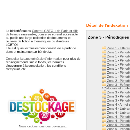
A partir de cette page vous 
Détail de l'indexation
La bibliothèque du
Centre LGBTQI+ de Paris et d'Île
de France
rassemble, conserve et rend accessible
Zone 3 - Périodiques 
au public une large collection de documents et
œuvres de fiction à thématiques ou d'auteurs
LGBTQI.
Elle est quasi exclusivement constituée à partir de
Zone 1 - Littérat
dons et maintenue par bénévolat.
Zone 1 - Périodi
Zone 1 - Périodi
Consulter la page générale d'information
pour plus de
Zone 1 - Périodi
renseignements sur le fonds, les horaires
Zone 1 - Périodi
d'ouverture à la consultation, les conditions
Zone 1 - Périodi
d'emprunt, etc.
Zone 1 - Périod
Zone 1 - Périodi
Zone 2 - Périodi
Zone 3 - Evènem
/ Colloques et conf
Zone 3 - Périodi
Zone 3 - Périodi
Zone 3 - Périodi
Zone 4 - Armoire 
Zone 4 - Littérat
Zone 4 - Littéra
Zone 4 - Périodi
Zone 4 - Périodi
Zone 5 - Périod
Nous cédons tous ces ouvrages...
Zone 5 - Périodi