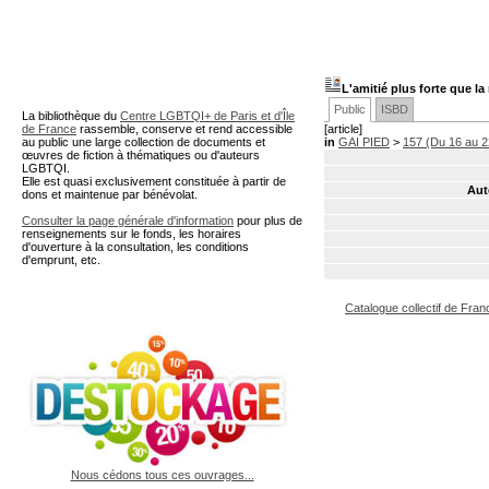
A partir de cette page vous 
L'amitié plus forte que la
Public
ISBD
La bibliothèque du
Centre LGBTQI+ de Paris et d'Île
de France
rassemble, conserve et rend accessible
[article]
au public une large collection de documents et
in
GAI PIED
>
157 (Du 16 au 2
œuvres de fiction à thématiques ou d'auteurs
LGBTQI.
Elle est quasi exclusivement constituée à partir de
Aut
dons et maintenue par bénévolat.
Consulter la page générale d'information
pour plus de
renseignements sur le fonds, les horaires
d'ouverture à la consultation, les conditions
d'emprunt, etc.
Catalogue collectif de Fran
Nous cédons tous ces ouvrages...