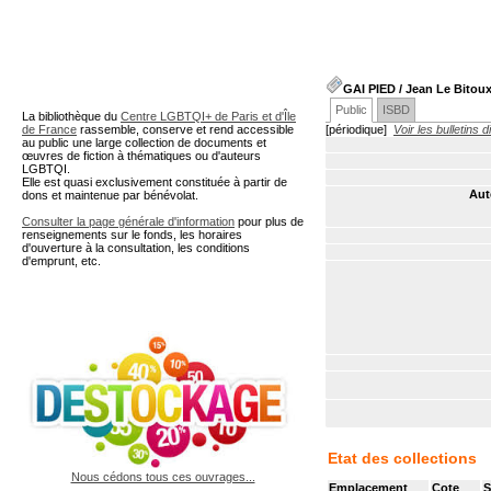
A partir de cette page vous 
GAI PIED
/ Jean Le Bitou
Public
ISBD
La bibliothèque du
Centre LGBTQI+ de Paris et d'Île
de France
rassemble, conserve et rend accessible
[périodique]
Voir les bulletins 
au public une large collection de documents et
œuvres de fiction à thématiques ou d'auteurs
LGBTQI.
Elle est quasi exclusivement constituée à partir de
Aut
dons et maintenue par bénévolat.
Consulter la page générale d'information
pour plus de
renseignements sur le fonds, les horaires
d'ouverture à la consultation, les conditions
d'emprunt, etc.
Etat des collections
Nous cédons tous ces ouvrages...
Emplacement
Cote
S