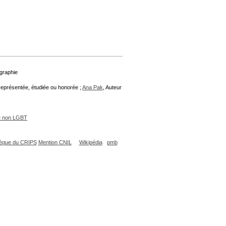
ographie
représentée, étudiée ou honorée ;
Ana Pak
, Auteur
e non LGBT
èque du CRIPS
Mention CNIL
Wikipédia
pmb