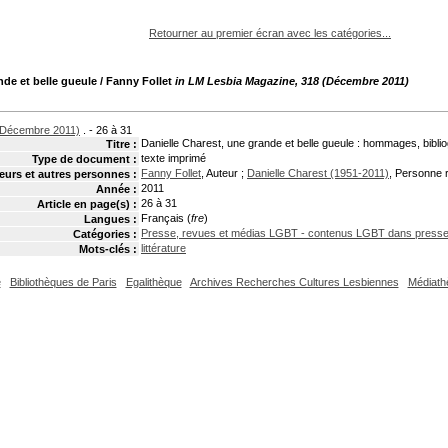
pouvez :
Retourner au premier écran avec les catégories...
nde et belle gueule
/ Fanny Follet
in LM Lesbia Magazine, 318 (Décembre 2011)
(Décembre 2011)
. - 26 à 31
Danielle Charest, une grande et belle gueule : hommages, bibli
Titre :
texte imprimé
Type de document :
Fanny Follet
, Auteur ;
Danielle Charest (1951-2011)
, Personne 
eurs et autres personnes :
2011
Année :
26 à 31
Article en page(s) :
Français (
fre
)
Langues :
Presse, revues et médias LGBT - contenus LGBT dans press
Catégories :
littérature
Mots-clés :
e
Bibliothèques de Paris
Egalithèque
Archives Recherches Cultures Lesbiennes
Médiath