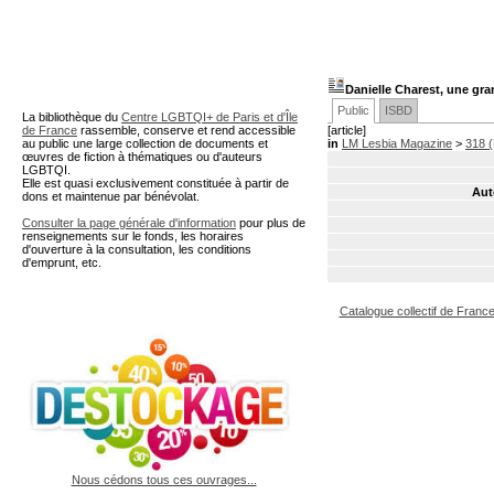
A partir de cette page vous 
Danielle Charest, une gra
Public
ISBD
La bibliothèque du
Centre LGBTQI+ de Paris et d'Île
de France
rassemble, conserve et rend accessible
[article]
au public une large collection de documents et
in
LM Lesbia Magazine
>
318 
œuvres de fiction à thématiques ou d'auteurs
LGBTQI.
Elle est quasi exclusivement constituée à partir de
Aut
dons et maintenue par bénévolat.
Consulter la page générale d'information
pour plus de
renseignements sur le fonds, les horaires
d'ouverture à la consultation, les conditions
d'emprunt, etc.
Catalogue collectif de Franc
Nous cédons tous ces ouvrages...