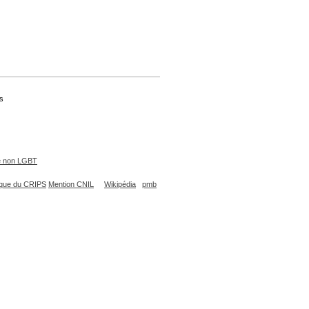
is
e non LGBT
que du CRIPS
Mention CNIL
Wikipédia
pmb