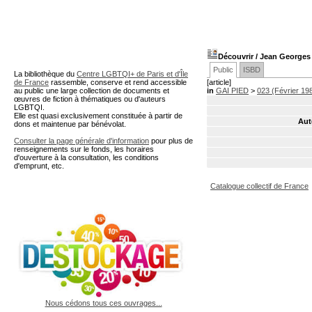
A partir de cette page vous 
Découvrir
/ Jean George
Public
ISBD
La bibliothèque du
Centre LGBTQI+ de Paris et d'Île
de France
rassemble, conserve et rend accessible
[article]
au public une large collection de documents et
in
GAI PIED
>
023 (Février 19
œuvres de fiction à thématiques ou d'auteurs
LGBTQI.
Elle est quasi exclusivement constituée à partir de
Aut
dons et maintenue par bénévolat.
Consulter la page générale d'information
pour plus de
renseignements sur le fonds, les horaires
d'ouverture à la consultation, les conditions
d'emprunt, etc.
Catalogue collectif de France
Nous cédons tous ces ouvrages...