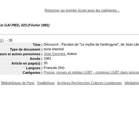
pouvez :
Retourner au premier écran avec les catégories...
s
in GAI PIED, 023 (Février 1981)
81)
. - 35
Découvrir : Parution de "Le mythe de l'androgyne", de Jean Lib
Titre :
texte imprimé
Type de document :
Jean Georges
, Auteur
eurs et autres personnes :
1981
Année :
35
Article en page(s) :
Français (
fre
)
Langues :
Presse, revues et médias LGBT - contenus LGBT dans press
Catégories :
Bibliothèques de Paris
Egalithèque
Archives Recherches Cultures Lesbiennes
Médiathè