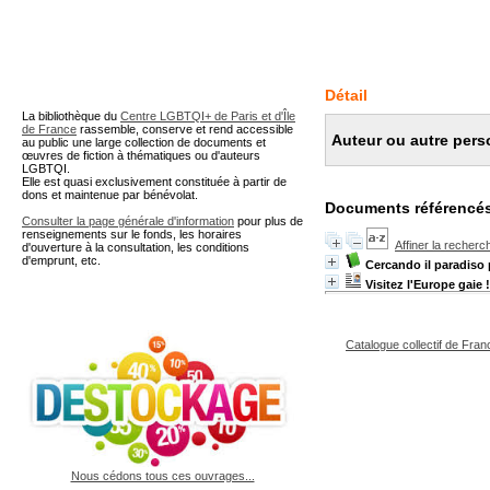
A partir de cette page vous 
Détail
La bibliothèque du
Centre LGBTQI+ de Paris et d'Île
de France
rassemble, conserve et rend accessible
Auteur ou autre pers
au public une large collection de documents et
œuvres de fiction à thématiques ou d'auteurs
LGBTQI.
Elle est quasi exclusivement constituée à partir de
dons et maintenue par bénévolat.
Documents référencés
Consulter la page générale d'information
pour plus de
renseignements sur le fonds, les horaires
Affiner la recherc
d'ouverture à la consultation, les conditions
d'emprunt, etc.
Cercando il paradiso
Visitez l'Europe gaie !
Catalogue collectif de Fran
Nous cédons tous ces ouvrages...