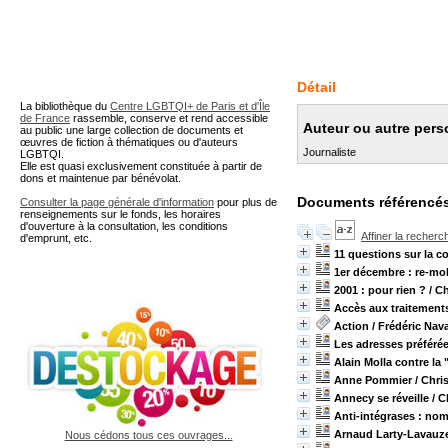
A partir de cette page vous 
Détail
La bibliothèque du
Centre LGBTQI+ de Paris et d'Île
de France
rassemble, conserve et rend accessible
Auteur ou autre pers
au public une large collection de documents et
œuvres de fiction à thématiques ou d'auteurs
Journaliste
LGBTQI.
Elle est quasi exclusivement constituée à partir de
dons et maintenue par bénévolat.
Documents référencés
Consulter la page générale d'information
pour plus de
renseignements sur le fonds, les horaires
d'ouverture à la consultation, les conditions
Affiner la recherc
d'emprunt, etc.
11 questions sur la c
1er décembre : re-mob
2001 : pour rien ?
/ C
Accès aux traitements 
Action
/ Frédéric Nav
Les adresses préférée
Alain Molla contre la "
Anne Pommier
/ Chri
Annecy se réveille
/ C
Anti-intégrases : no
Arnaud Larty-Lavauzel
Nous cédons tous ces ouvrages...