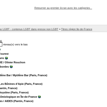
pouvez :
Retourner au premier écran avec les catégories...
ias LGBT - contenus LGBT dans presse non LGBT
>
Titres région Ile-de-France
he
niveau(x) vers le bas
Fourest
arro
RE
/ Olivier Rouchon
sbordes
ilène Bar
/ Mytilène Bar (Paris, France)
Les Bénines d'Apie (Paris, France)
antin, France)
Boysline (Paris, France)
démiologique en Île-de-France
res
/ AIDES (Pantin, France)