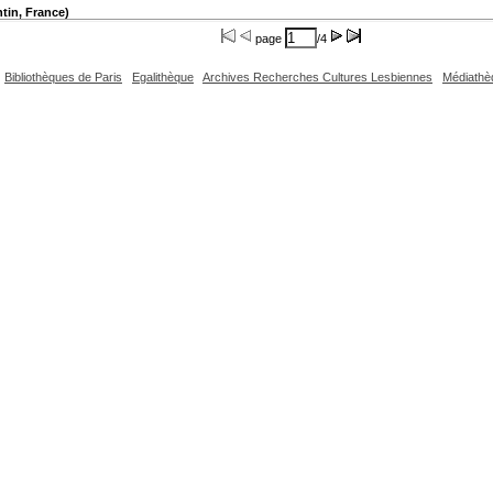
tin, France)
page
/4
Bibliothèques de Paris
Egalithèque
Archives Recherches Cultures Lesbiennes
Médiathè