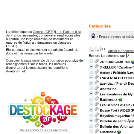
A partir de cette page vous 
Catégories
La bibliothèque du
Centre LGBTQI+ de Paris et d'Île
de France
rassemble, conserve et rend accessible
>
Presse, revues et méd
au public une large collection de documents et
œuvres de fiction à thématiques ou d'auteurs
LGBTQI.
Elle est quasi exclusivement constituée à partir de
Affiner la recherc
dons et maintenue par bénévolat.
Etendre la recherche sur
Consulter la page générale d'information
pour plus de
2X
/ Chai Guan Tan
renseignements sur le fonds, les horaires
3 KELLER
/ Caroline 
d'ouverture à la consultation, les conditions
d'emprunt, etc.
Action
/ Frédéric Nav
L'AGENDA DU CENT
agendaq
/ Franck De
Androzine
Les aventures du Myt
Barbieturix
Les Bénines d'Apie
/ 
Bosse Fort
/ AIDES (P
Boysline magazine
/ 
Bulletin de santé épi
Bulletin des Volontai
Nous cédons tous ces ouvrages...
Cineffable