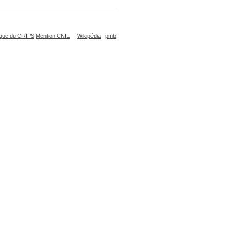
que du CRIPS
Mention CNIL
Wikipédia
pmb