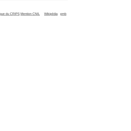
que du CRIPS
Mention CNIL
Wikipédia
pmb