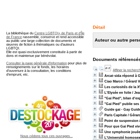
A partir de cette page vous 
Détail
La bibliothèque du
Centre LGBTQI+ de Paris et d'Île
de France
rassemble, conserve et rend accessible
Auteur ou autre pers
au public une large collection de documents et
œuvres de fiction à thématiques ou d'auteurs
LGBTQI.
Elle est quasi exclusivement constituée à partir de
dons et maintenue par bénévolat.
Documents référencés
Consulter la page générale d'information
pour plus de
renseignements sur le fonds, les horaires
Affiner la recherc
d'ouverture à la consultation, les conditions
d'emprunt, etc.
Arcat-sida répond à 
Ciao Marco
/ Gérard 
Les curiosités de la X
L'Elysée en folie
/ Je
"Gai Pied", bilan d'ex
"Gai Pied" publie se
Guide gai - Gay Guid
Paris Capitale
/ Gérar
Point de suspension
Pour que Gai Pied viv
Une symphonie jouée
Nous cédons tous ces ouvrages...
L'Université homosexu