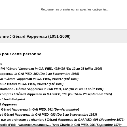
pouvez :
Retourner au premier écran avec les catégories...
onne : Gérard Vappereau (1951-2006)
 pour cette personne
he
GPH
/ Gérard Vappereau
in GAI PIED, 428/429 (Du 12 au 25 juillet 1990)
Vappereau
in GAI PIED, 392 (Du 2 au 8 novembre 1989)
Ve
/ Gérard Vappereau
in GAI PIED, 016/017 (Eté 1980)
an Le Bitoux
in GAI PIED, 016/017 (Eté 1980)
ploitation
/ Gérard Vappereau
in GAI PIED, 132 (Du 25 au 31 août 1984)
s comptes
/ Gérard Vappereau
in GAI PIED, 185 (Du 14 au 20 septembre 1985)
e
/ Joël Hladynink
d Vappereau
/ Gérard Vappereau
in GAI PIED, 541 (Dernier numéro)
e
/ Gérard Vappereau
in GAI PIED, 083 (Du 3 au 9 septembre 1983)
 par un orchestre de chambre
/ Gérard Vappereau
in GAI PIED, 008 (Novembre 1979)
elle d'été : vacances,vacances...
/ Yves Charfe
in GAI PIED, 006 (Septembre 1979)