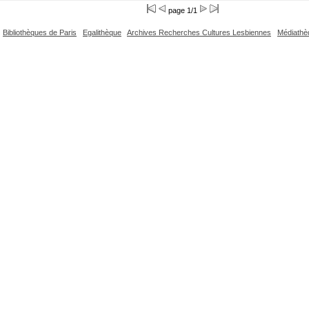
page 1/1
Bibliothèques de Paris
Egalithèque
Archives Recherches Cultures Lesbiennes
Médiathè