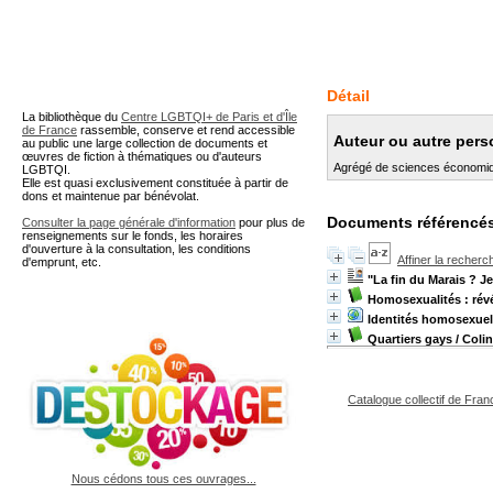
A partir de cette page vous 
Détail
La bibliothèque du
Centre LGBTQI+ de Paris et d'Île
de France
rassemble, conserve et rend accessible
Auteur ou autre pers
au public une large collection de documents et
œuvres de fiction à thématiques ou d'auteurs
Agrégé de sciences économiqu
LGBTQI.
Elle est quasi exclusivement constituée à partir de
dons et maintenue par bénévolat.
Documents référencés
Consulter la page générale d'information
pour plus de
renseignements sur le fonds, les horaires
d'ouverture à la consultation, les conditions
Affiner la recherc
d'emprunt, etc.
"La fin du Marais ? Je
Homosexualités : révé
Identités homosexuell
Quartiers gays
/ Coli
Catalogue collectif de Fran
Nous cédons tous ces ouvrages...