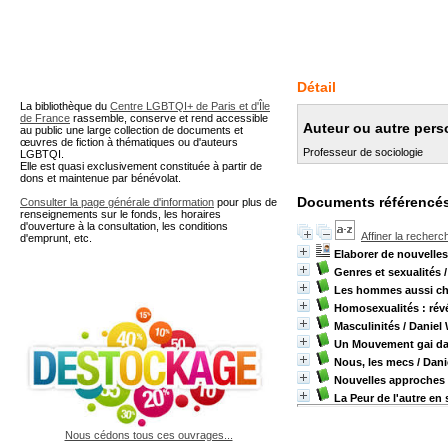
A partir de cette page vous 
Détail
La bibliothèque du
Centre LGBTQI+ de Paris et d'Île
de France
rassemble, conserve et rend accessible
Auteur ou autre pers
au public une large collection de documents et
œuvres de fiction à thématiques ou d'auteurs
Professeur de sociologie
LGBTQI.
Elle est quasi exclusivement constituée à partir de
dons et maintenue par bénévolat.
Documents référencés
Consulter la page générale d'information
pour plus de
renseignements sur le fonds, les horaires
d'ouverture à la consultation, les conditions
Affiner la recherc
d'emprunt, etc.
Elaborer de nouvelles
Genres et sexualités
/
Les hommes aussi c
Homosexualités : révé
Masculinités
/ Daniel
Un Mouvement gai dan
Nous, les mecs
/ Dani
Nouvelles approches
La Peur de l'autre en 
Nous cédons tous ces ouvrages...