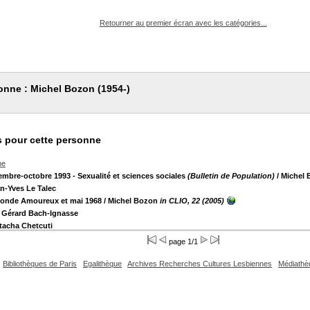
pouvez :
Retourner au premier écran avec les catégories...
onne : Michel Bozon (1954-)
 pour cette personne
he
embre-octobre 1993 - Sexualité et sciences sociales
(Bulletin de Population)
/ Michel
n-Yves Le Talec
Monde Amoureux et mai 1968
/ Michel Bozon
in CLIO, 22 (2005)
 Gérard Bach-Ignasse
tacha Chetcuti
page 1/1
Bibliothèques de Paris
Egalithèque
Archives Recherches Cultures Lesbiennes
Médiathè