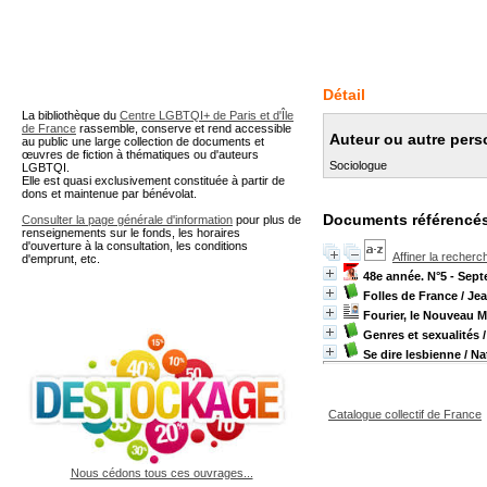
A partir de cette page vous 
Détail
La bibliothèque du
Centre LGBTQI+ de Paris et d'Île
de France
rassemble, conserve et rend accessible
Auteur ou autre pers
au public une large collection de documents et
œuvres de fiction à thématiques ou d'auteurs
Sociologue
LGBTQI.
Elle est quasi exclusivement constituée à partir de
dons et maintenue par bénévolat.
Documents référencés
Consulter la page générale d'information
pour plus de
renseignements sur le fonds, les horaires
d'ouverture à la consultation, les conditions
Affiner la recherc
d'emprunt, etc.
48e année. N°5 - Sept
Folles de France
/ Jea
Fourier, le Nouveau 
Genres et sexualités
/
Se dire lesbienne
/ Na
Catalogue collectif de France
Nous cédons tous ces ouvrages...