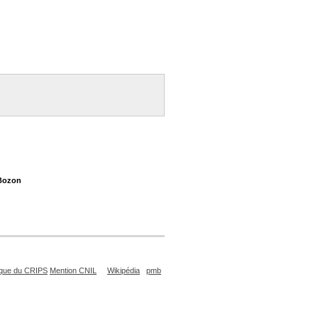
 Bozon
que du CRIPS
Mention CNIL
Wikipédia
pmb