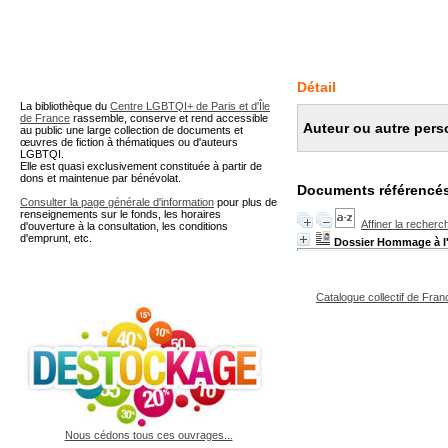
A partir de cette page vous 
Détail
La bibliothèque du
Centre LGBTQI+ de Paris et d'Île
de France
rassemble, conserve et rend accessible
Auteur ou autre pers
au public une large collection de documents et
œuvres de fiction à thématiques ou d'auteurs
LGBTQI.
Elle est quasi exclusivement constituée à partir de
dons et maintenue par bénévolat.
Documents référencés
Consulter la page générale d'information
pour plus de
renseignements sur le fonds, les horaires
Affiner la recherc
d'ouverture à la consultation, les conditions
d'emprunt, etc.
Dossier Hommage à l'
Catalogue collectif de Fran
Nous cédons tous ces ouvrages...