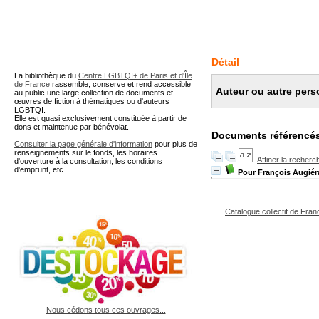
A partir de cette page vous 
Détail
La bibliothèque du
Centre LGBTQI+ de Paris et d'Île
de France
rassemble, conserve et rend accessible
Auteur ou autre pers
au public une large collection de documents et
œuvres de fiction à thématiques ou d'auteurs
LGBTQI.
Elle est quasi exclusivement constituée à partir de
dons et maintenue par bénévolat.
Documents référencés
Consulter la page générale d'information
pour plus de
renseignements sur le fonds, les horaires
Affiner la recherc
d'ouverture à la consultation, les conditions
d'emprunt, etc.
Pour François Augiér
Catalogue collectif de Fran
Nous cédons tous ces ouvrages...