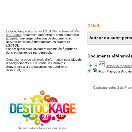
A partir de cette page vous 
Détail
La bibliothèque du
Centre LGBTQI+ de Paris et d'Île
de France
rassemble, conserve et rend accessible
Auteur ou autre pers
au public une large collection de documents et
œuvres de fiction à thématiques ou d'auteurs
LGBTQI.
Elle est quasi exclusivement constituée à partir de
dons et maintenue par bénévolat.
Documents référencés
Consulter la page générale d'information
pour plus de
renseignements sur le fonds, les horaires
Affiner la recherc
d'ouverture à la consultation, les conditions
d'emprunt, etc.
Pour François Augiér
Catalogue collectif de Fran
Nous cédons tous ces ouvrages...