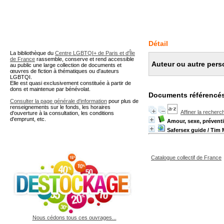
A partir de cette page vous 
Détail
La bibliothèque du
Centre LGBTQI+ de Paris et d'Île
de France
rassemble, conserve et rend accessible
Auteur ou autre perso
au public une large collection de documents et
œuvres de fiction à thématiques ou d'auteurs
LGBTQI.
Elle est quasi exclusivement constituée à partir de
dons et maintenue par bénévolat.
Documents référencés
Consulter la page générale d'information
pour plus de
renseignements sur le fonds, les horaires
Affiner la recherc
d'ouverture à la consultation, les conditions
d'emprunt, etc.
Amour, sexe, prévent
Safersex guide
/ Tim 
Catalogue collectif de France
Nous cédons tous ces ouvrages...