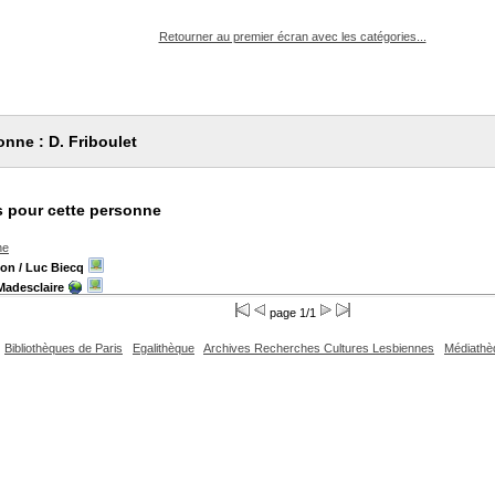
pouvez :
Retourner au premier écran avec les catégories...
nne : D. Friboulet
 pour cette personne
he
ion
/ Luc Biecq
Madesclaire
page 1/1
Bibliothèques de Paris
Egalithèque
Archives Recherches Cultures Lesbiennes
Médiathè