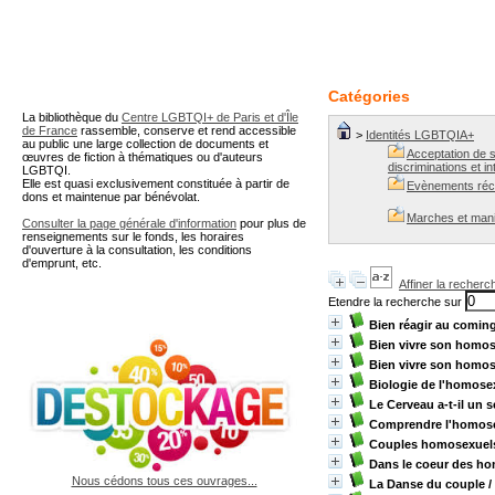
A partir de cette page vous 
Catégories
La bibliothèque du
Centre LGBTQI+ de Paris et d'Île
de France
rassemble, conserve et rend accessible
>
Identités LGBTQIA+
au public une large collection de documents et
Acceptation de so
œuvres de fiction à thématiques ou d'auteurs
discriminations et in
LGBTQI.
Elle est quasi exclusivement constituée à partir de
Evènements réc
dons et maintenue par bénévolat.
Marches et man
Consulter la page générale d'information
pour plus de
renseignements sur le fonds, les horaires
d'ouverture à la consultation, les conditions
d'emprunt, etc.
Affiner la recherc
Etendre la recherche sur
Bien réagir au comin
Bien vivre son homos
Bien vivre son homos
Biologie de l'homose
Le Cerveau a-t-il un 
Comprendre l'homose
Couples homosexuels
Dans le coeur des h
Nous cédons tous ces ouvrages...
La Danse du couple
/