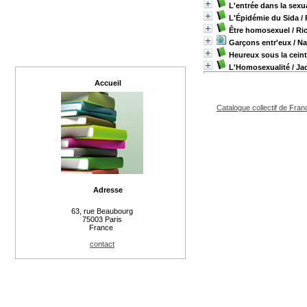
L'entrée dans la sexua
L'Épidémie du Sida
/ 
Être homosexuel
/ Ri
Garçons entr'eux
/ Na
Heureux sous la cein
L'Homosexualité
/ Ja
Accueil
Catalogue collectif de Fran
Adresse
63, rue Beaubourg
75003 Paris
France
contact