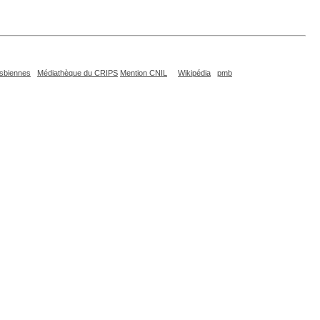
esbiennes
Médiathèque du CRIPS
Mention CNIL
Wikipédia
pmb