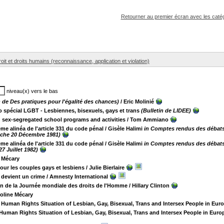
pouvez :
Retourner au premier écran avec les catég
oit et droits humains (reconnaissance, application et violation)
niveau(x) vers le bas
n de Des pratiques pour l'égalité des chances)
/ Eric Molinié
o spécial LGBT - Lesbiennes, bisexuels, gays et trans
(Bulletin de LIDEE)
: sex-segregated school programs and activities
/ Tom Ammiano
e alinéa de l'article 331 du code pénal
/ Gisèle Halimi
in Comptes rendus des débats 
che 20 Décembre 1981)
e alinéa de l'article 331 du code pénal
/ Gisèle Halimi
in Comptes rendus des débats 
7 Juillet 1982)
e Mécary
our les couples gays et lesbiens
/ Julie Bierlaire
 devient un crime
/ Amnesty International
on de la Journée mondiale des droits de l'Homme
/ Hillary Clinton
roline Mécary
Human Rights Situation of Lesbian, Gay, Bisexual, Trans and Intersex People in Eur
Human Rights Situation of Lesbian, Gay, Bisexual, Trans and Intersex People in Euro