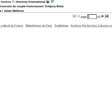
l horizon ?
/ Amnesty International
ersonnels du couple homosexuel
/ Grégory Betta
le
/ Julian Meldrum
page
/15
 collectif de France
Bibliothèques de Paris
Egalithèque
Archives Recherches Cultures L