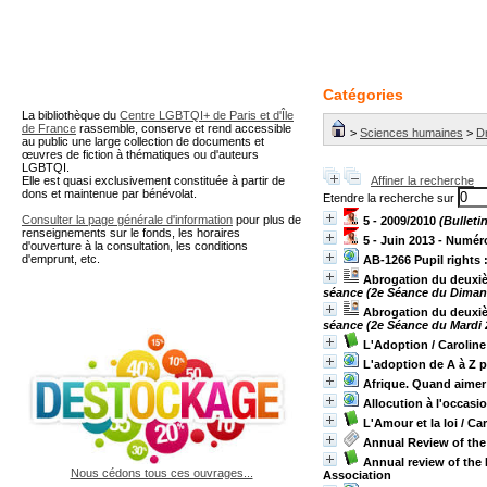
A partir de cette page vous 
Catégories
La bibliothèque du
Centre LGBTQI+ de Paris et d'Île
de France
rassemble, conserve et rend accessible
>
Sciences humaines
>
Dr
au public une large collection de documents et
œuvres de fiction à thématiques ou d'auteurs
LGBTQI.
Elle est quasi exclusivement constituée à partir de
Affiner la recherche
dons et maintenue par bénévolat.
Etendre la recherche sur
Consulter la page générale d'information
pour plus de
5 - 2009/2010
(Bulleti
renseignements sur le fonds, les horaires
5 - Juin 2013 - Numér
d'ouverture à la consultation, les conditions
d'emprunt, etc.
AB-1266 Pupil rights 
Abrogation du deuxièm
séance (2e Séance du Diman
Abrogation du deuxièm
séance (2e Séance du Mardi 2
L'Adoption
/ Carolin
L'adoption de A à Z p
Afrique. Quand aimer
Allocution à l'occasi
L'Amour et la loi
/ Ca
Annual Review of the 
Annual review of the 
Nous cédons tous ces ouvrages...
Association