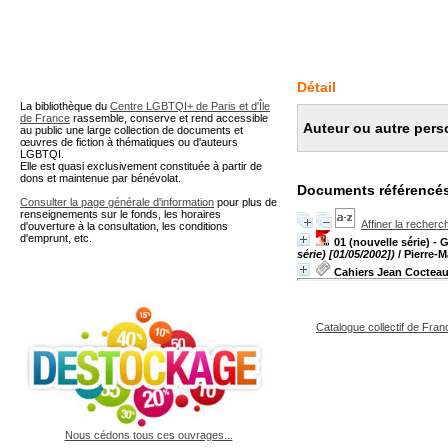
A partir de cette page vous 
Détail
La bibliothèque du
Centre LGBTQI+ de Paris et d'Île
de France
rassemble, conserve et rend accessible
Auteur ou autre pers
au public une large collection de documents et
œuvres de fiction à thématiques ou d'auteurs
LGBTQI.
Elle est quasi exclusivement constituée à partir de
dons et maintenue par bénévolat.
Documents référencés
Consulter la page générale d'information
pour plus de
renseignements sur le fonds, les horaires
Affiner la recherc
d'ouverture à la consultation, les conditions
d'emprunt, etc.
01 (nouvelle série) - 
série) [01/05/2002])
/ Pierre-M
Cahiers Jean Coctea
Catalogue collectif de Fran
Nous cédons tous ces ouvrages...