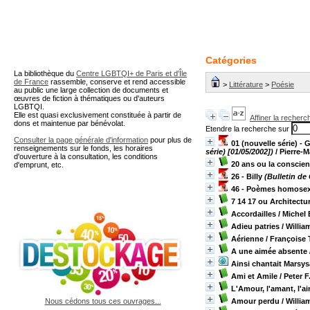
A partir de cette page vous 
Catégories
La bibliothèque du
Centre LGBTQI+ de Paris et d'Île
de France
rassemble, conserve et rend accessible
>
Littérature
>
Poésie
au public une large collection de documents et
œuvres de fiction à thématiques ou d'auteurs
LGBTQI.
Elle est quasi exclusivement constituée à partir de
Affiner la recherc
dons et maintenue par bénévolat.
Etendre la recherche sur
Consulter la page générale d'information
pour plus de
01 (nouvelle série) - 
renseignements sur le fonds, les horaires
série) [01/05/2002])
/ Pierre-M
d'ouverture à la consultation, les conditions
20 ans ou la conscie
d'emprunt, etc.
26 - Billy
(Bulletin de 
46 - Poèmes homose
7 14 17 ou Architectu
Accordailles
/ Michel 
Adieu patries
/ William
Aérienne
/ Françoise 
A une aimée absente
Ainsi chantait Marsysa
Ami et Amile
/ Peter 
L'Amour, l'amant, l'a
Amour perdu
/ William
Nous cédons tous ces ouvrages...