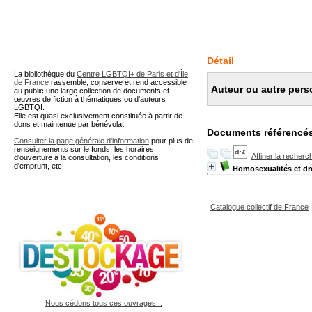
A partir de cette page vous 
Détail
La bibliothèque du
Centre LGBTQI+ de Paris et d'Île
de France
rassemble, conserve et rend accessible
Auteur ou autre pers
au public une large collection de documents et
œuvres de fiction à thématiques ou d'auteurs
LGBTQI.
Elle est quasi exclusivement constituée à partir de
dons et maintenue par bénévolat.
Documents référencés
Consulter la page générale d'information
pour plus de
renseignements sur le fonds, les horaires
Affiner la recherc
d'ouverture à la consultation, les conditions
d'emprunt, etc.
Homosexualités et dr
Catalogue collectif de France
Nous cédons tous ces ouvrages...