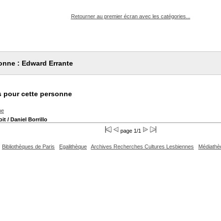
pouvez :
Retourner au premier écran avec les catégories...
onne : Edward Errante
 pour cette personne
he
oit
/ Daniel Borrillo
page 1/1
Bibliothèques de Paris
Egalithèque
Archives Recherches Cultures Lesbiennes
Médiathè