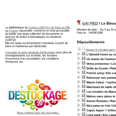
A partir de cette page vous 
GAI PIED
/ Le Bitou
La bibliothèque du
Centre LGBTQI+ de Paris et d'Île
Mention de date : Du 4 au 10 
de France
rassemble, conserve et rend accessible
Paru le : 04/08/1988
au public une large collection de documents et
œuvres de fiction à thématiques ou d'auteurs
LGBTQI.
Dépouillements
Elle est quasi exclusivement constituée à partir de
dons et maintenue par bénévolat.
Ajouter le résultat dans
Consulter la page générale d'information
pour plus de
L'identité homo au coe
renseignements sur le fonds, les horaires
d'ouverture à la consultation, les conditions
Un drame de l'emmu
d'emprunt, etc.
Verny protecteur
/ Li
Drôle de Gustin
/ Pab
French song
/ Eric L
Retrouver son premi
Manot Cabut : l'auth
Marchand de sable c
Les troubles de Manu
Mahou sans tabou
in
Amore Romano
/ Re
Nini patte-en-l'air
/ Gi
Capet, kaput !
/ Gille
Nous cédons tous ces ouvrages...
Livre pavé
/ Eric Lam