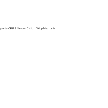
que du CRIPS
Mention CNIL
Wikipédia
pmb