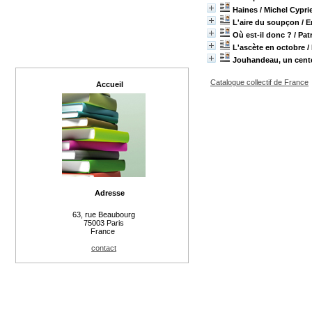
Haines
/ Michel Cypr
L'aire du soupçon
/ E
Où est-il donc ?
/ Pat
L'ascète en octobre
/
Jouhandeau, un centen
Catalogue collectif de France
Accueil
Adresse
63, rue Beaubourg
75003 Paris
France
contact