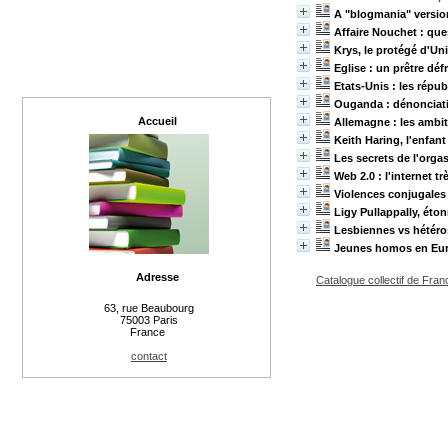
A "blogmania" versi
Affaire Nouchet : que
Krys, le protégé d'U
Eglise : un prêtre dé
Etats-Unis : les répu
Ouganda : dénonciat
Accueil
Allemagne : les ambi
Keith Haring, l'enfant 
Les secrets de l'org
Web 2.0 : l'internet tr
Violences conjugales 
Ligy Pullappally, ét
Lesbiennes vs hétéros
Jeunes homos en Eu
Adresse
Catalogue collectif de Fran
63, rue Beaubourg
75003 Paris
France
contact