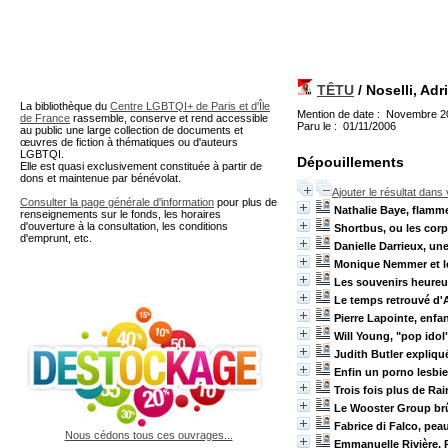
A partir de cette page vous 
TÊTU
/ Noselli, Adr
La bibliothèque du
Centre LGBTQI+ de Paris et d'Île
Mention de date : Novembre 2
de France
rassemble, conserve et rend accessible
Paru le : 01/11/2006
au public une large collection de documents et
œuvres de fiction à thématiques ou d'auteurs
LGBTQI.
Dépouillements
Elle est quasi exclusivement constituée à partir de
dons et maintenue par bénévolat.
Ajouter le résultat dans
Consulter la page générale d'information
pour plus de
Nathalie Baye, flamme
renseignements sur le fonds, les horaires
d'ouverture à la consultation, les conditions
Shortbus, ou les cor
d'emprunt, etc.
Danielle Darrieux, une
Monique Nemmer et l
Les souvenirs heureu
Le temps retrouvé d'
Pierre Lapointe, enfa
Will Young, "pop idol
Judith Butler expliq
Enfin un porno lesbie
Trois fois plus de Rai
Le Wooster Group brû
Fabrice di Falco, pea
Nous cédons tous ces ouvrages...
Emmanuelle Rivière, 