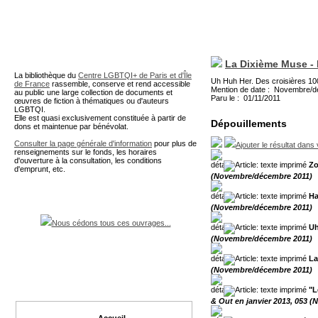
A partir de cette page vous 
La Dixième Muse - 
La bibliothèque du
Centre LGBTQI+ de Paris et d'Île
Uh Huh Her. Des croisières 10
de France
rassemble, conserve et rend accessible
Mention de date : Novembre/
au public une large collection de documents et
Paru le : 01/11/2011
œuvres de fiction à thématiques ou d'auteurs
LGBTQI.
Elle est quasi exclusivement constituée à partir de
Dépouillements
dons et maintenue par bénévolat.
Consulter la page générale d'information
pour plus de
Ajouter le résultat dans
renseignements sur le fonds, les horaires
d'ouverture à la consultation, les conditions
Zo
d'emprunt, etc.
(Novembre/décembre 2011)
Ha
(Novembre/décembre 2011)
Nous cédons tous ces ouvrages...
Uh
(Novembre/décembre 2011)
La
(Novembre/décembre 2011)
"L
& Out en janvier 2013, 053 